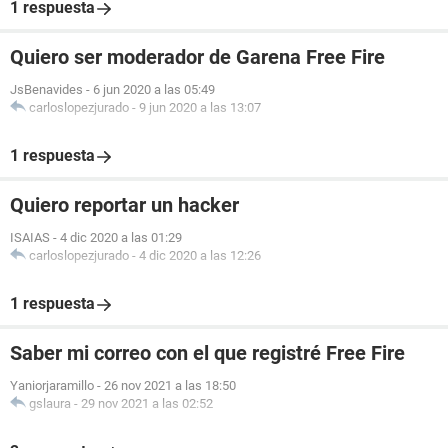
1 respuesta
Quiero ser moderador de Garena Free Fire
JsBenavides
-
6 jun 2020 a las 05:49
carloslopezjurado
-
9 jun 2020 a las 13:07
1 respuesta
Quiero reportar un hacker
ISAIAS
-
4 dic 2020 a las 01:29
carloslopezjurado
-
4 dic 2020 a las 12:26
1 respuesta
Saber mi correo con el que registré Free Fire
Yaniorjaramillo
-
26 nov 2021 a las 18:50
gslaura
-
29 nov 2021 a las 02:52