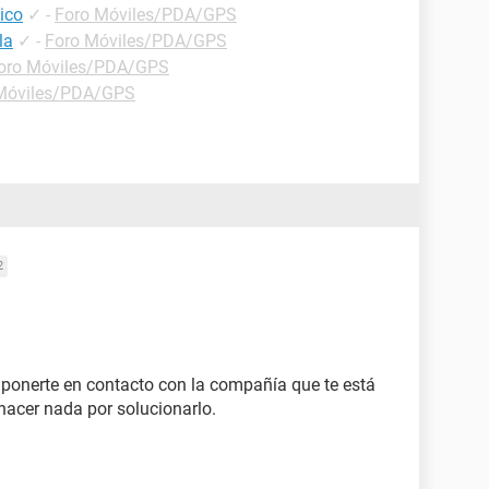
ico
✓
-
Foro Móviles/PDA/GPS
la
✓
-
Foro Móviles/PDA/GPS
oro Móviles/PDA/GPS
Móviles/PDA/GPS
2
 ponerte en contacto con la compañía que te está
cer nada por solucionarlo.