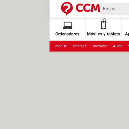
Ordenadores
Móviles y tablets
Ap
macOS
Internet
Hardware
Audio