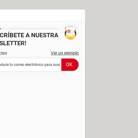
SCRÍBETE A NUESTRA
SLETTER!
cias
Ver un ejemplo