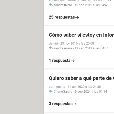
andrespaezcardozo
-
6 abr 2016 a las 21:19
zandra.rivera
-
19 sep 2019 a las 04:45
25 respuestas
Cómo saber si estoy en Info
detkiri
-
23 nov 2016 a las 20:08
zandra.rivera
-
19 sep 2019 a las 04:46
1 respuesta
Quiero saber a qué parte de
carmencita
-
14 abr 2020 a las 04:38
ChaneGarcia
-
9 sep 2024 a las 01:14
3 respuestas