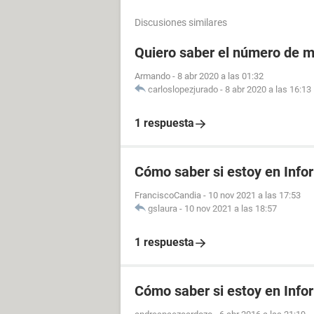
Discusiones similares
Quiero saber el número de m
Armando
-
8 abr 2020 a las 01:32
carloslopezjurado
-
8 abr 2020 a las 16:13
1 respuesta
Cómo saber si estoy en Info
FranciscoCandia
-
10 nov 2021 a las 17:53
gslaura
-
10 nov 2021 a las 18:57
1 respuesta
Cómo saber si estoy en Info