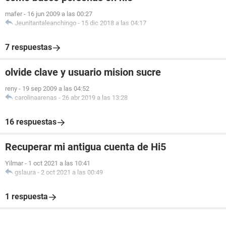
mafer
-
16 jun 2009 a las 00:27
Jeunitantaleanchingo
-
15 dic 2018 a las 04:17
7 respuestas
olvide clave y usuario mision sucre
reny
-
19 sep 2009 a las 04:52
carolinaarenas
-
26 abr 2019 a las 13:28
16 respuestas
Recuperar mi antigua cuenta de Hi5
Yilmar
-
1 oct 2021 a las 10:41
gslaura
-
2 oct 2021 a las 00:49
1 respuesta