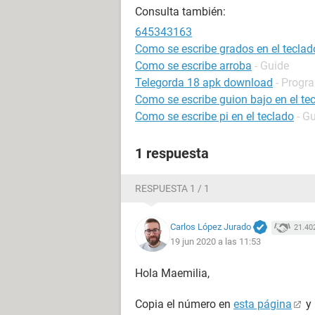
Consulta también:
645343163
Como se escribe grados en el teclad
Como se escribe arroba
- Guide
Telegorda 18 apk download
- Progra
Como se escribe guion bajo en el te
Como se escribe pi en el teclado
- G
1 respuesta
RESPUESTA 1 / 1
Carlos López Jurado
21.40
19 jun 2020 a las 11:53
Hola Maemilia,
Copia el número en
esta página
y 