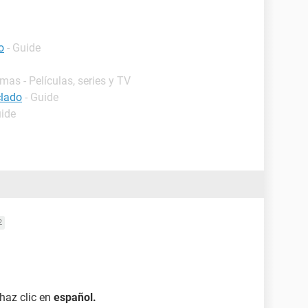
o
- Guide
mas - Películas, series y TV
clado
- Guide
uide
2
haz clic en
español.