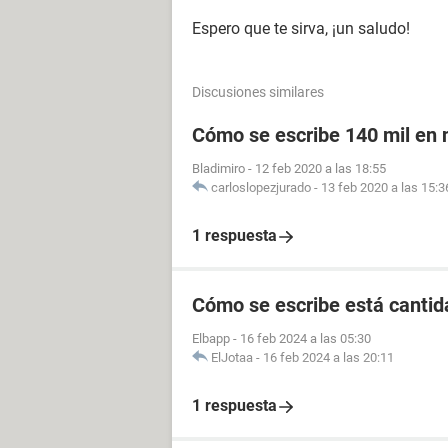
Espero que te sirva, ¡un saludo!
Discusiones similares
Cómo se escribe 140 mil en
Bladimiro
-
12 feb 2020 a las 18:55
carloslopezjurado
-
13 feb 2020 a las 15:3
1 respuesta
Cómo se escribe está cantid
Elbapp
-
16 feb 2024 a las 05:30
ElJotaa
-
16 feb 2024 a las 20:11
1 respuesta