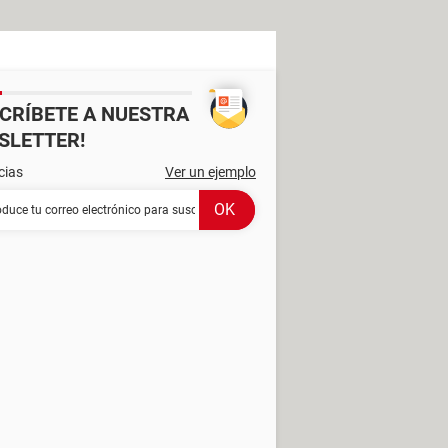
SCRÍBETE A NUESTRA
SLETTER!
cias
Ver un ejemplo