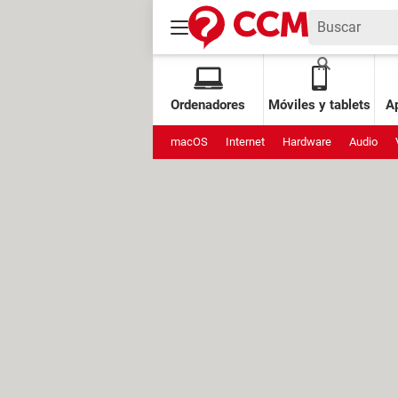
Ordenadores
Móviles y tablets
Ap
macOS
Internet
Hardware
Audio