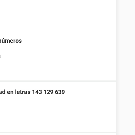
 números
6
ad en letras 143 129 639