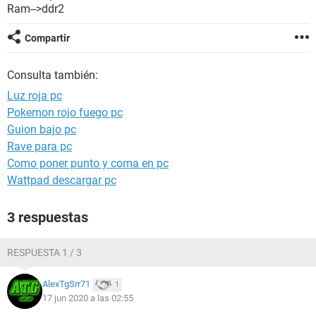
Ram-->ddr2
Compartir
Consulta también:
Luz roja pc
Pokemon rojo fuego pc
Guion bajo pc
Rave para pc
Como poner punto y coma en pc
Wattpad descargar pc
3 respuestas
RESPUESTA 1 / 3
AlexTgSrr71
1
17 jun 2020 a las 02:55