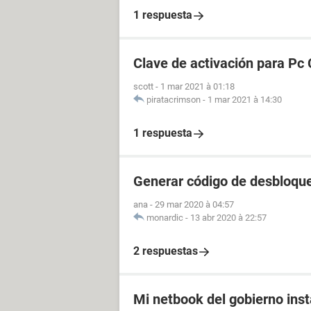
1 respuesta
Clave de activación para Pc 
scott
-
1 mar 2021 à 01:18
piratacrimson
-
1 mar 2021 à 14:30
1 respuesta
Generar código de desbloque
ana
-
29 mar 2020 à 04:57
monardic
-
13 abr 2020 à 22:57
2 respuestas
Mi netbook del gobierno inst