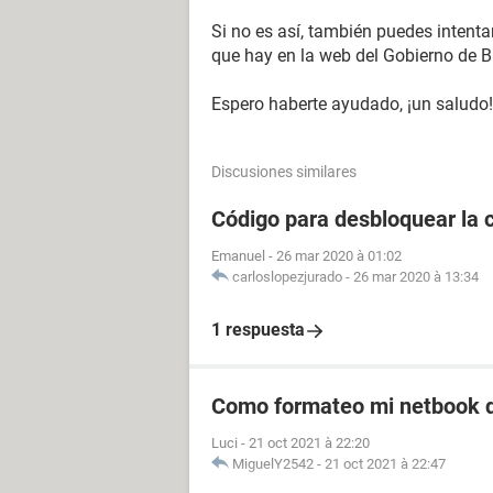
Si no es así, también puedes intentar
que hay en la web del Gobierno de Bu
Espero haberte ayudado, ¡un saludo!
Discusiones similares
Código para desbloquear la 
Emanuel
-
26 mar 2020 à 01:02
carloslopezjurado
-
26 mar 2020 à 13:34
1 respuesta
Como formateo mi netbook d
Luci
-
21 oct 2021 à 22:20
MiguelY2542
-
21 oct 2021 à 22:47