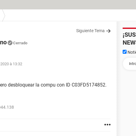
Siguiente Tema
¡SU
rno
NEW
Cerrado
Noti
 2020 à 13:32
iero desbloquear la compu con ID C03FD5174852.
044.138