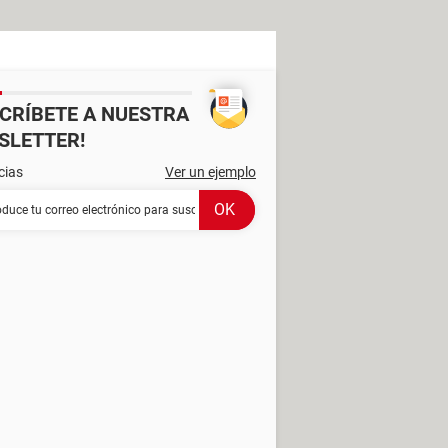
SCRÍBETE A NUESTRA
SLETTER!
cias
Ver un ejemplo