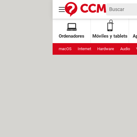
Ordenadores
Móviles y tablets
Ap
macOS
Internet
Hardware
Audio