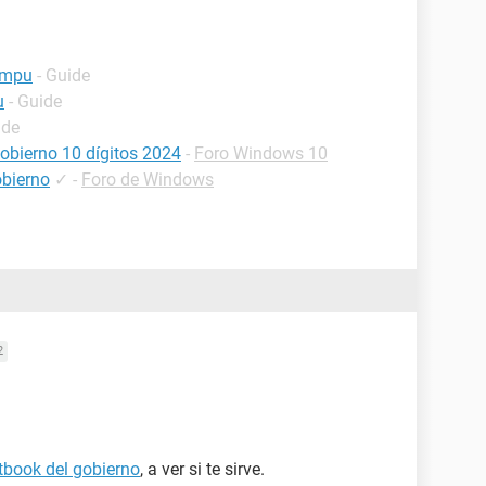
ompu
- Guide
u
- Guide
ide
obierno 10 dígitos 2024
-
Foro Windows 10
obierno
✓
-
Foro de Windows
2
book del gobierno
, a ver si te sirve.