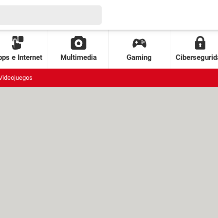
ps e Internet
Multimedia
Gaming
Cibersegurid
Videojuegos