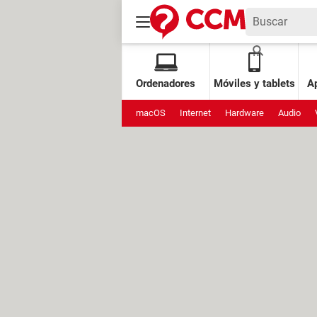
Ordenadores
Móviles y tablets
Ap
macOS
Internet
Hardware
Audio