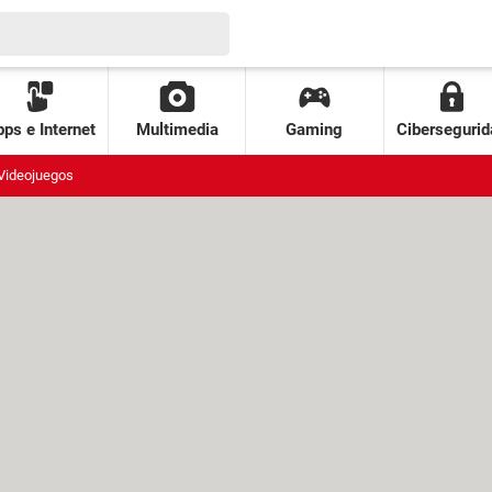
ps e Internet
Multimedia
Gaming
Cibersegurid
Videojuegos