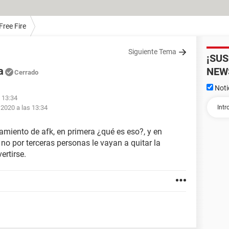
Free Fire
Siguiente Tema
¡SU
a
NEW
Cerrado
Noti
s 13:34
 2020 a las 13:34
miento de afk, en primera ¿qué es eso?, y en
o por terceras personas le vayan a quitar la
ertirse.