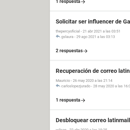
1 respuesta
Solicitar ser influencer de G
thepercyoficial
-
21 abr 2021 a las 03:51
gslaura
-
29 ago 2021 a las 03:13
2 respuestas
Recuperación de correo lati
Mauricio
-
26 may 2020 a las 21:14
carloslopezjurado
-
28 may 2020 a las 16:
1 respuesta
Desbloquear correo latinmail
wilson
-
22 abr 2020 a las 19:25