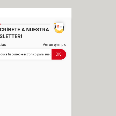
SCRÍBETE A NUESTRA
SLETTER!
cias
Ver un ejemplo