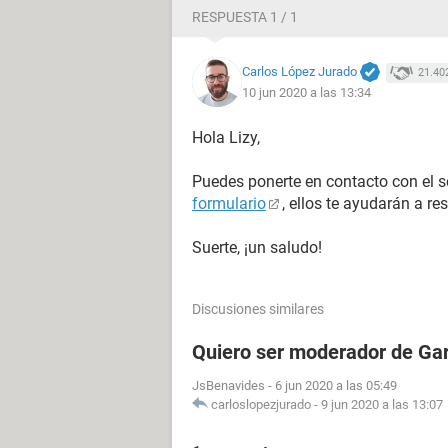
RESPUESTA 1 / 1
Carlos López Jurado
21.40
10 jun 2020 a las 13:34
Hola Lizy,
Puedes ponerte en contacto con el s
formulario
, ellos te ayudarán a re
Suerte, ¡un saludo!
Discusiones similares
Quiero ser moderador de Gar
JsBenavides
-
6 jun 2020 a las 05:49
carloslopezjurado
-
9 jun 2020 a las 13:07