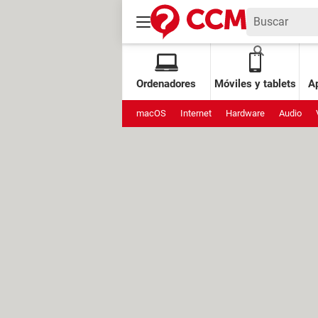
Ordenadores
Móviles y tablets
Ap
macOS
Internet
Hardware
Audio