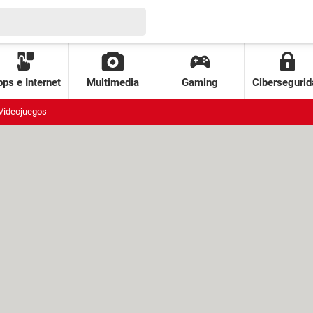
ps e Internet
Multimedia
Gaming
Cibersegurid
Videojuegos