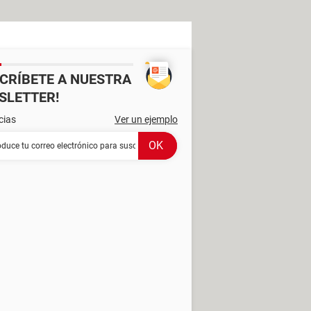
SCRÍBETE A NUESTRA
SLETTER!
cias
Ver un ejemplo