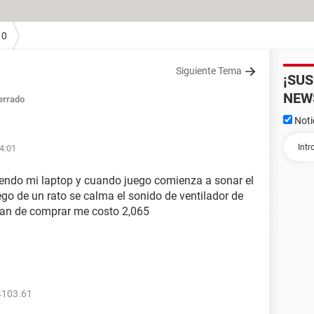
10
Siguiente Tema
¡SU
NEW
errado
Noti
14:01
endo mi laptop y cuando juego comienza a sonar el
go de un rato se calma el sonido de ventilador de
ban de comprar me costo 2,065
4103.61