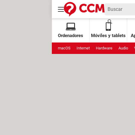
Ordenadores
Móviles y tablets
Ap
macOS
Internet
Hardware
Audio