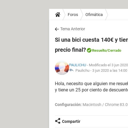
Foros
Ofimática
Tema Anterior
Si una bici cuesta 140€ y ti
precio final?
Resuelto
/Cerrado
PAULICHU
- Modificado el 3 jun 2020
Paulichu -
3 jun 2020 a las 14:00
Hola, necesito que alguien me resue
y tiene un 25 por ciento de descuento
Configuración:
Macintosh / Chrome 83.0
Compartir