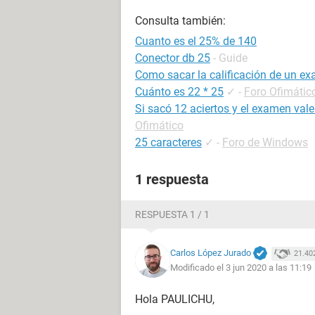
Consulta también:
Cuanto es el 25% de 140
Conector db 25
- Guide
Como sacar la calificación de un e
Cuánto es 22 * 25
✓
-
Foro Ofimátic
Si sacó 12 aciertos y el examen vale
Ofimático
25 caracteres
✓
-
Foro de Windows
1 respuesta
RESPUESTA 1 / 1
Carlos López Jurado
21.40
Modificado el 3 jun 2020 a las 11:19
Hola PAULICHU,