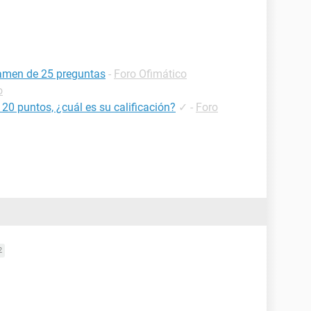
xamen de 25 preguntas
-
Foro Ofimático
o
 20 puntos, ¿cuál es su calificación?
✓
-
Foro
2