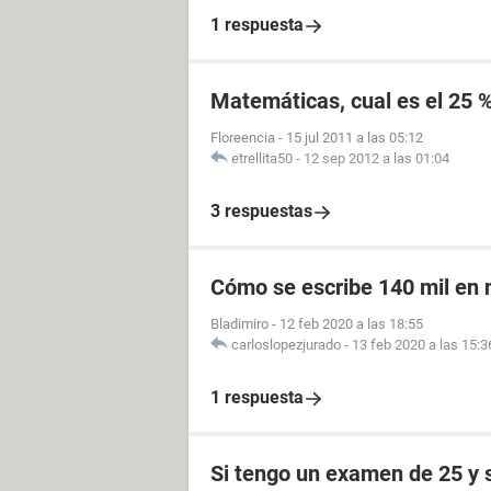
1 respuesta
Matemáticas, cual es el 25 
Floreencia
-
15 jul 2011 a las 05:12
etrellita50
-
12 sep 2012 a las 01:04
3 respuestas
Cómo se escribe 140 mil en
Bladimiro
-
12 feb 2020 a las 18:55
carloslopezjurado
-
13 feb 2020 a las 15:3
1 respuesta
Si tengo un examen de 25 y 