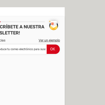
SCRÍBETE A NUESTRA
SLETTER!
cias
Ver un ejemplo