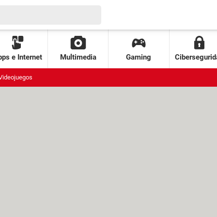
ps e Internet
Multimedia
Gaming
Cibersegurid
Videojuegos