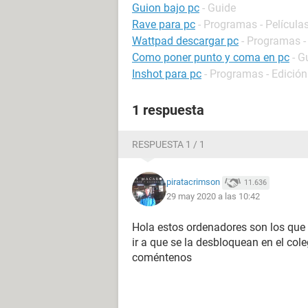
Guion bajo pc
- Guide
Rave para pc
- Programas - Películas
Wattpad descargar pc
- Programas -
Como poner punto y coma en pc
- G
Inshot para pc
- Programas - Edición
1 respuesta
RESPUESTA 1 / 1
piratacrimson
11.636
29 may 2020 a las 10:42
Hola estos ordenadores son los que 
ir a que se la desbloquean en el cole
coméntenos