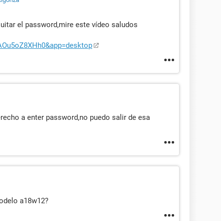
 quitar el password,mire este vídeo saludos
=AOu5oZ8XHh0&app=desktop
erecho a enter password,no puedo salir de esa
modelo a18w12?