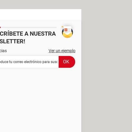
SCRÍBETE A NUESTRA
SLETTER!
cias
Ver un ejemplo