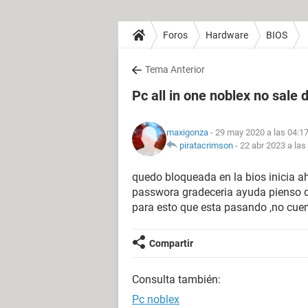
Foros
Hardware
BIOS
Tema Anterior
Pc all in one noblex no sale 
maxigonza
- 29 may 2020 a las 04:1
piratacrimson
-
22 abr 2023 a las
quedo bloqueada en la bios inicia 
passwora gradeceria ayuda pienso do
para esto que esta pasando ,no cuen
Compartir
Consulta también:
Pc noblex