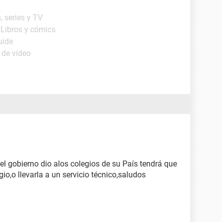
, series y TV
 Libros y cómics
uide
 de vídeo
el gobierno dio alos colegios de su País tendrá que
gio,o llevarla a un servicio técnico,saludos