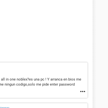
all in one noblex?es una pc ! Y arranca en bios me
ne ningun codigo,solo me pide enter password
igonza