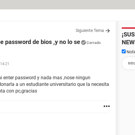
Siguiente Tema
¡SU
de password de bios ,y no lo se
NEW
Cerrado
Noti
7
 14:21
ahi enter password y nada mas ,nose ningun
narla a un estudiante universitario que la necesita
ta con pc,gracias