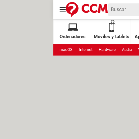
Ordenadores
Móviles y tablets
Ap
macOS
Internet
Hardware
Audio