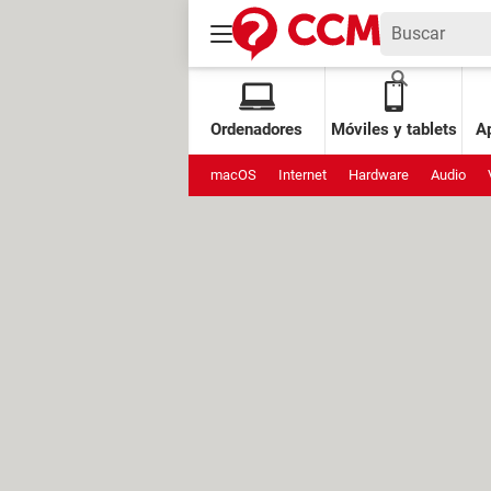
Ordenadores
Móviles y tablets
Ap
macOS
Internet
Hardware
Audio