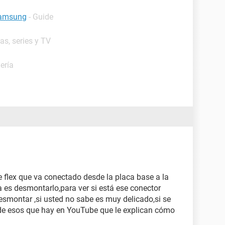
 samsung
- Guide
as, series y TV
ería
e flex que va conectado desde la placa base a la
 es desmontarlo,para ver si está ese conector
desmontar ,si usted no sabe es muy delicado,si se
 de esos que hay en YouTube que le explican cómo