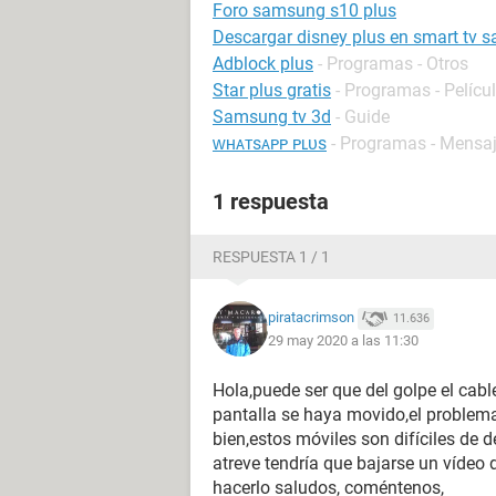
Foro samsung s10 plus
Descargar disney plus en smart tv
Adblock plus
- Programas - Otros
Star plus gratis
- Programas - Películ
Samsung tv 3d
- Guide
ᴡʜᴀᴛsᴀᴘᴘ ᴘʟᴜs
- Programas - Mensaj
1 respuesta
RESPUESTA 1 / 1
piratacrimson
11.636
29 may 2020 a las 11:30
Hola,puede ser que del golpe el cabl
pantalla se haya movido,el problema
bien,estos móviles son difíciles de 
atreve tendría que bajarse un vídeo
hacerlo saludos, coméntenos,