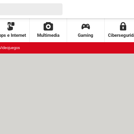
ps e Internet
Multimedia
Gaming
Cibersegurid
Videojuegos