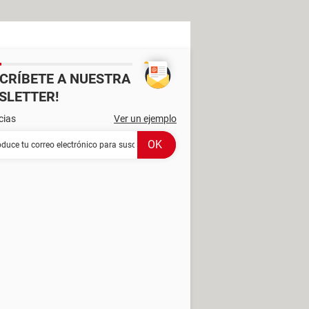
SCRÍBETE A NUESTRA
SLETTER!
cias
Ver un ejemplo