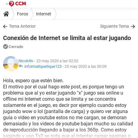
Foros
Internet
Tema Anterior
Siguiente Tema
Conexión de Internet se limita al estar jugando
Cerrado
NicokNv
- 23 may 2020 a las 02:02
informatiquetique123
-
25 may 2020 a las 00:09
Hola, espero que estén bien.
El motivo por el cual hago este post, es porque tengo un
problema que al yo estar jugando "x" juego sea online u
offline mi Internet como que se limita y se concentra
solamente en el juego, es decir por ejemplo cuando estoy
jugando wow o lol (pantalla de carga) y quiero ver alguna
guía o video en youtube estos no me cargan, se demoran
demasiado y los vídeos de youtube bajan mucho su calidad
de reproducción llegando a bajar a los 360p. Como estoy
jugando y uso Ts3 se nota que al intentar cargar paginas o