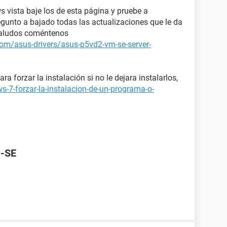
s vista baje los de esta página y pruebe a
egunto a bajado todas las actualizaciones que le da
,saludos coméntenos
om/asus-drivers/asus-p5vd2-vm-se-server-
ra forzar la instalación si no le dejara instalarlos,
-7-forzar-la-instalacion-de-un-programa-o-
M-SE