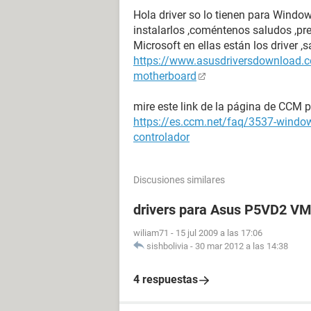
Hola driver so lo tienen para Window
instalarlos ,coméntenos saludos ,pr
Microsoft en ellas están los driver 
https://www.asusdriversdownload.c
motherboard
mire este link de la página de CCM pa
https://es.ccm.net/faq/3537-windows
controlador
Discusiones similares
drivers para Asus P5VD2 V
wiliam71
-
15 jul 2009 a las 17:06
sishbolivia
-
30 mar 2012 a las 14:38
4 respuestas