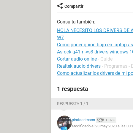
Compartir
Consulta también:
HOLA NECESITO LOS DRIVERS DE 
W7
Como poner guion bajo en laptop a
Asrock g41m-vs3 drivers windows 1
Cortar audio online
- Guide
Realtek audio drivers
- Programas - D
Como actualizar los drivers de mi pc
1 respuesta
RESPUESTA 1 / 1
piratacrimson
11.636
Modificado el 23 may 2020 a las 00: