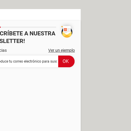
SCRÍBETE A NUESTRA
SLETTER!
cias
Ver un ejemplo