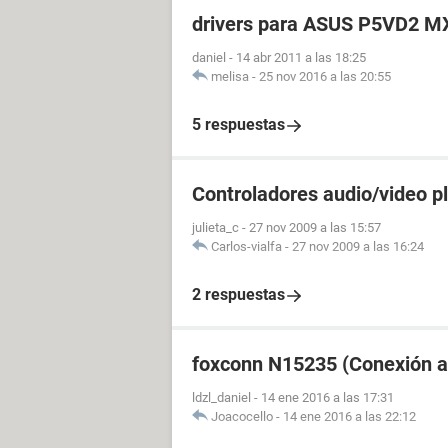
drivers para ASUS P5VD2 MX
daniel
-
14 abr 2011 a las 18:25
melisa
-
25 nov 2016 a las 20:55
5 respuestas
Controladores audio/video 
julieta_c
-
27 nov 2009 a las 15:57
Carlos-vialfa
-
27 nov 2009 a las 16:24
2 respuestas
foxconn N15235 (Conexión a 
ldzl_daniel
-
14 ene 2016 a las 17:31
Joacocello
-
14 ene 2016 a las 22:12