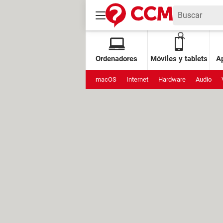
Ordenadores
Móviles y tablets
Ap
macOS
Internet
Hardware
Audio