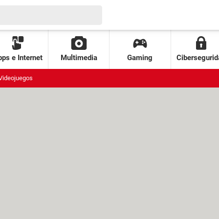
ps e Internet
Multimedia
Gaming
Cibersegurid
Videojuegos