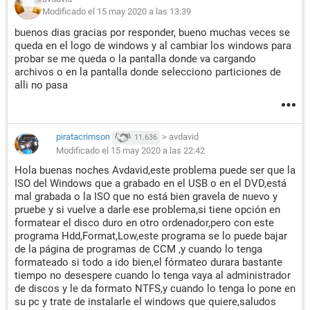
Modificado el 15 may 2020 a las 13:39
buenos dias gracias por responder, bueno muchas veces se
queda en el logo de windows y al cambiar los windows para
probar se me queda o la pantalla donde va cargando
archivos o en la pantalla donde selecciono particiones de
alli no pasa
piratacrimson
>
avdavid
11.636
Modificado el 15 may 2020 a las 22:42
Hola buenas noches Avdavid,este problema puede ser que la
ISO del Windows que a grabado en el USB o en el DVD,está
mal grabada o la ISO que no está bien gravela de nuevo y
pruebe y si vuelve a darle ese problema,si tiene opción en
formatear el disco duro en otro ordenador,pero con este
programa Hdd,Format,Low,este programa se lo puede bajar
de la página de programas de CCM ,y cuando lo tenga
formateado si todo a ido bien,el fórmateo durara bastante
tiempo no desespere cuando lo tenga vaya al administrador
de discos y le da formato NTFS,y cuando lo tenga lo pone en
su pc y trate de instalarle el windows que quiere,saludos