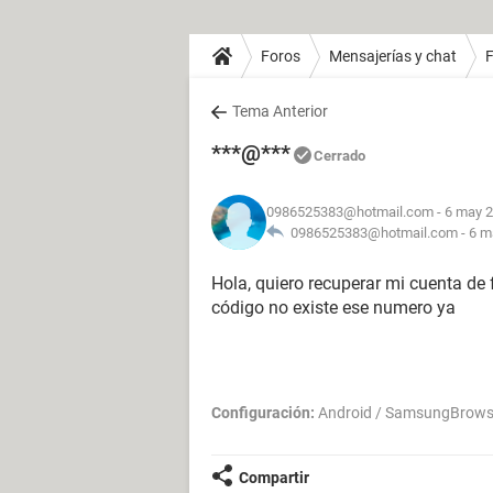
Foros
Mensajerías y chat
Tema Anterior
***@***
Cerrado
0986525383@hotmail.com
- 6 may 2
0986525383@hotmail.com -
6 m
Hola, quiero recuperar mi cuenta de
código no existe ese numero ya
Configuración:
Android / SamsungBrows
Compartir