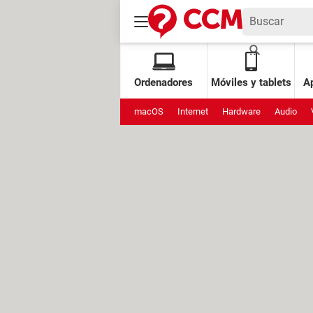
Ordenadores
Móviles y tablets
Ap
macOS
Internet
Hardware
Audio