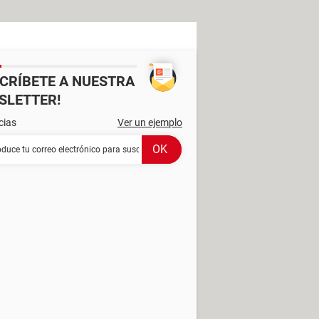
SCRÍBETE A NUESTRA
SLETTER!
cias
Ver un ejemplo