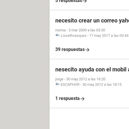
5 respuestas
necesito crear un correo ya
norma
-
3 mar 2009 a las 03:30
Lissethvasquez
-
17 may 2017 a las 00:44
39 respuestas
nesecito ayuda con el mobil
jorge
-
30 may 2012 a las 16:20
ESCAPHOR
-
30 may 2012 a las 18:15
1 respuesta