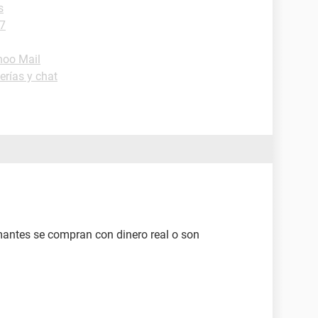
s
7
hoo Mail
erías y chat
amantes se compran con dinero real o son