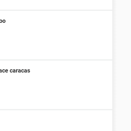
hoo
 ace caracas