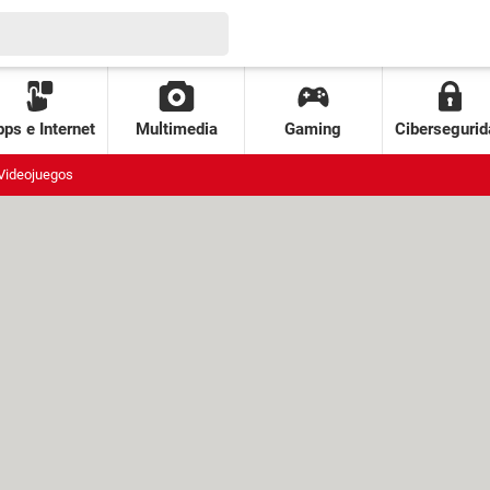
ps e Internet
Multimedia
Gaming
Cibersegurid
Videojuegos