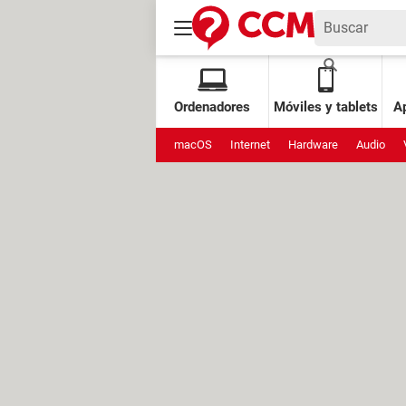
Ordenadores
Móviles y tablets
Ap
macOS
Internet
Hardware
Audio