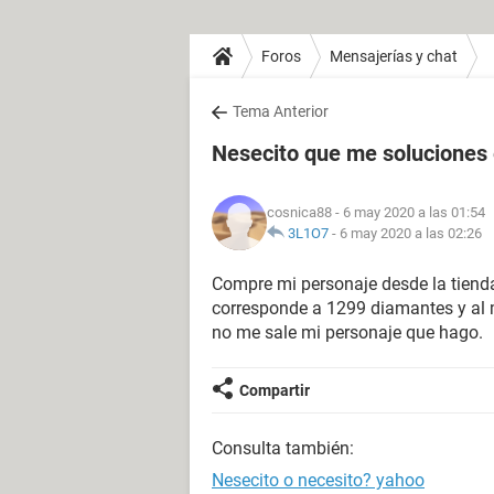
Foros
Mensajerías y chat
Tema Anterior
Nesecito que me soluciones
cosnica88
- 6 may 2020 a las 01:54
3L1O7
-
6 may 2020 a las 02:26
Compre mi personaje desde la tienda 
corresponde a 1299 diamantes y al 
no me sale mi personaje que hago.
Compartir
Consulta también:
Nesecito o necesito? yahoo