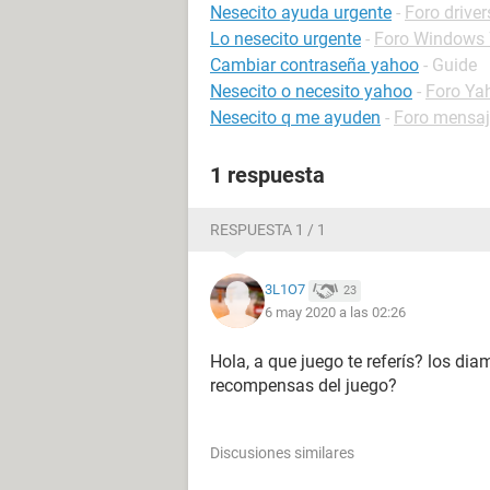
Nesecito ayuda urgente
-
Foro driver
Lo nesecito urgente
-
Foro Windows 
Cambiar contraseña yahoo
- Guide
Nesecito o necesito yahoo
-
Foro Ya
Nesecito q me ayuden
-
Foro mensaj
1 respuesta
RESPUESTA 1 / 1
3L1O7
23
6 may 2020 a las 02:26
Hola, a que juego te referís? los di
recompensas del juego?
Discusiones similares