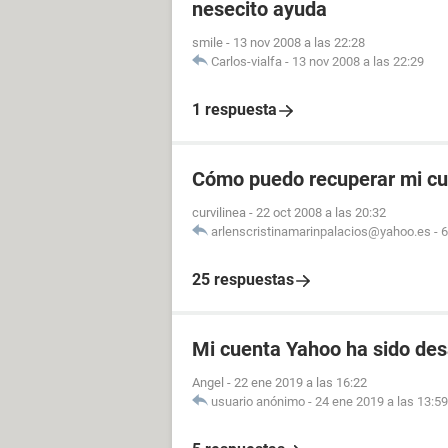
nesecito ayuda
smile
-
13 nov 2008 a las 22:28
Carlos-vialfa
-
13 nov 2008 a las 22:29
1 respuesta
Cómo puedo recuperar mi cu
curvilinea
-
22 oct 2008 a las 20:32
arlenscristinamarinpalacios@yahoo.es
-
6
25 respuestas
Mi cuenta Yahoo ha sido des
Angel
-
22 ene 2019 a las 16:22
usuario anónimo
-
24 ene 2019 a las 13:59