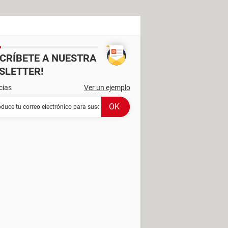
SCRÍBETE A NUESTRA
SLETTER!
cias
Ver un ejemplo