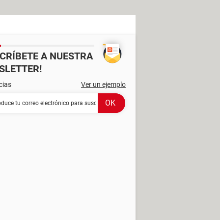
SCRÍBETE A NUESTRA
SLETTER!
cias
Ver un ejemplo