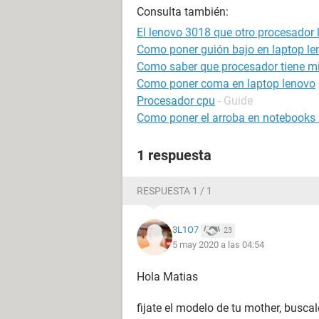
Consulta también:
El lenovo 3018 que otro procesador 
Como poner guión bajo en laptop le
Como saber que procesador tiene m
Como poner coma en laptop lenovo
Procesador cpu
- Guide
Como poner el arroba en notebooks h
1 respuesta
RESPUESTA 1 / 1
3L1O7
23
5 may 2020 a las 04:54
Hola Matias
fijate el modelo de tu mother, busca