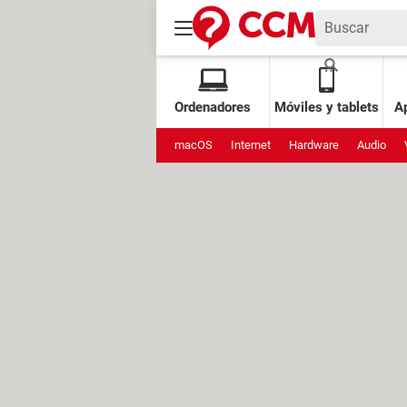
Ordenadores
Móviles y tablets
Ap
macOS
Internet
Hardware
Audio