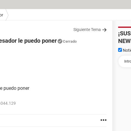
or
Siguiente Tema
¡SU
cesador le puedo poner
NEW
Cerrado
Noti
le puedo poner
4044.129