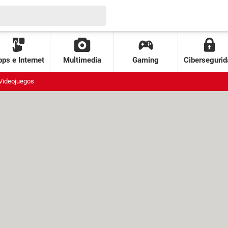
ps e Internet
Multimedia
Gaming
Cibersegurid
Videojuegos