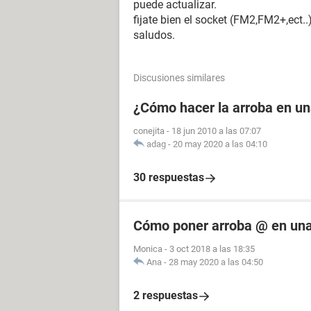
puede actualizar.
fijate bien el socket (FM2,FM2+,ect.
saludos.
Discusiones similares
¿Cómo hacer la arroba en u
conejita
-
18 jun 2010 a las 07:07
adag
-
20 may 2020 a las 04:10
30 respuestas
Cómo poner arroba @ en una
Monica
-
3 oct 2018 a las 18:35
Ana
-
28 may 2020 a las 04:50
2 respuestas