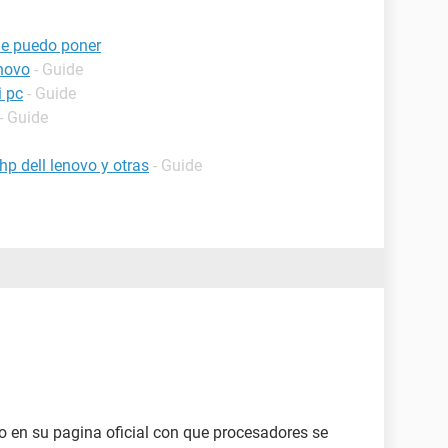
le puedo poner
novo
- Guide
i pc
- Guide
- Guide
p dell lenovo y otras
- Guide
lo en su pagina oficial con que procesadores se