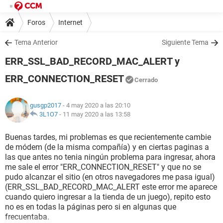
Foros
Internet
Tema Anterior
Siguiente Tema
ERR_SSL_BAD_RECORD_MAC_ALERT y
ERR_CONNECTION_RESET
Cerrado
gusgp2017
- 4 may 2020 a las 20:10
3L1O7
-
11 may 2020 a las 13:58
Buenas tardes, mi problemas es que recientemente cambie
de módem (de la misma compañía) y en ciertas paginas a
las que antes no tenia ningún problema para ingresar, ahora
me sale el error "ERR_CONNECTION_RESET" y que no se
pudo alcanzar el sitio (en otros navegadores me pasa igual)
(ERR_SSL_BAD_RECORD_MAC_ALERT este error me aparece
cuando quiero ingresar a la tienda de un juego), repito esto
no es en todas la páginas pero si en algunas que
frecuentaba.