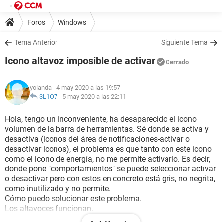
Foros
Windows
Tema Anterior
Siguiente Tema
Icono altavoz imposible de activar
Cerrado
yolanda
- 4 may 2020 a las 19:57
3L1O7
-
5 may 2020 a las 22:11
Hola, tengo un inconveniente, ha desaparecido el icono
volumen de la barra de herramientas. Sé donde se activa y
desactiva (iconos del área de notificaciones-activar o
desactivar iconos), el problema es que tanto con este icono
como el icono de energía, no me permite activarlo. Es decir,
donde pone "comportamientos" se puede seleccionar activar
o desactivar pero con estos en concreto está gris, no negrita,
como inutilizado y no permite.
Cómo puedo solucionar este problema.
Los altavoces funcionan.
En el teclado pruebo a pulsar f11 que marca anulación de