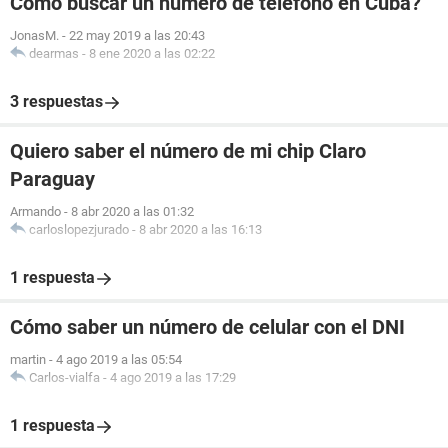
Cómo buscar un número de teléfono en Cuba?
JonasM.
-
22 may 2019 a las 20:43
dearmas
-
8 ene 2020 a las 02:22
3 respuestas
Quiero saber el número de mi chip Claro
Paraguay
Armando
-
8 abr 2020 a las 01:32
carloslopezjurado
-
8 abr 2020 a las 16:13
1 respuesta
Cómo saber un número de celular con el DNI
martin
-
4 ago 2019 a las 05:54
Carlos-vialfa
-
4 ago 2019 a las 17:29
1 respuesta