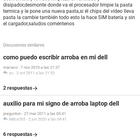
disipador,desmonte donde va el procesador limpie la pasta
termica y le pone una nueva pasta,si él chips del vídeo lleva
pasta la cambie también todo esto la hace SIM batería y sin
el cargador,saludos coméntenos
Discusiones similares
como puedo escribir arroba en mi dell
macaco
-
7 nov 2010 a las 21:37
yo
-
2 oct 2011 a las 21:52
2 respuestas
auxilio para mi signo de arroba laptop dell
pregunton
-
27 mar 2011 a las 05:41
Milca765
-
2 jun 2020 a las 04:41
6 respuestas