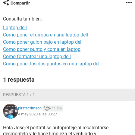
Compartir
Consulta también:
Laptop dell
Como poner el arroba en una laptop dell
Como poner guion bajo en laptop dell
Como poner punto y coma en laptop
Como formatear una laptop dell
Como poner los dos puntos en una laptop dell
1 respuesta
RESPUESTA 1 / 1
piratacrimson
11.636
4 may 2020 a las 00:27
Hola José,el portátil se autoproteje,al recalentarse
desmontela y le hace limpieza el ventilado y