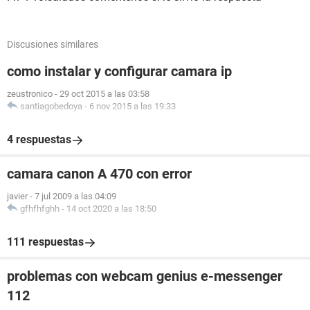
Discusiones similares
como instalar y configurar camara ip
zeustronico
-
29 oct 2015 a las 03:58
santiagobedoya
-
6 nov 2015 a las 19:33
4 respuestas
camara canon A 470 con error
javier
-
7 jul 2009 a las 04:09
gfhfhfghh
-
14 oct 2020 a las 18:50
111 respuestas
problemas con webcam genius e-messenger
112