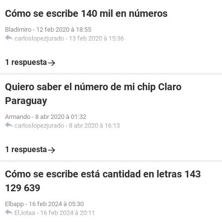
Cómo se escribe 140 mil en números
Bladimiro
-
12 feb 2020 à 18:55
carloslopezjurado
-
13 feb 2020 à 15:36
1 respuesta
Quiero saber el número de mi chip Claro
Paraguay
Armando
-
8 abr 2020 à 01:32
carloslopezjurado
-
8 abr 2020 à 16:13
1 respuesta
Cómo se escribe está cantidad en letras 143
129 639
Elbapp
-
16 feb 2024 à 05:30
ElJotaa
-
16 feb 2024 à 20:11