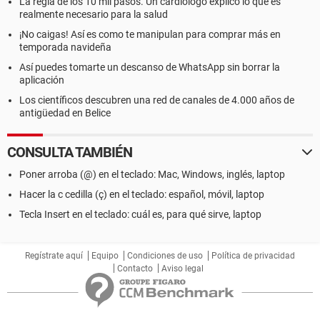
La regla de los 10 mil pasos. Un cardiólogo explicó lo que es
realmente necesario para la salud
¡No caigas! Así es como te manipulan para comprar más en
temporada navideña
Así puedes tomarte un descanso de WhatsApp sin borrar la
aplicación
Los científicos descubren una red de canales de 4.000 años de
antigüedad en Belice
CONSULTA TAMBIÉN
Poner arroba (@) en el teclado: Mac, Windows, inglés, laptop
Hacer la c cedilla (ç) en el teclado: español, móvil, laptop
Tecla Insert en el teclado: cuál es, para qué sirve, laptop
Regístrate aquí
Equipo
Condiciones de uso
Política de privacidad
Contacto
Aviso legal