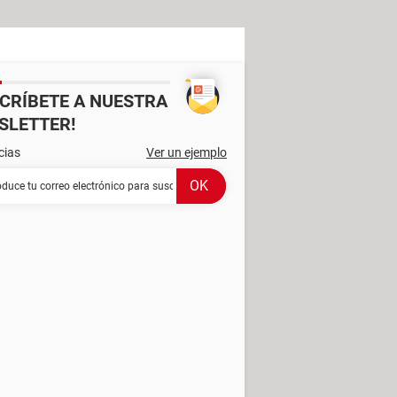
SCRÍBETE A NUESTRA
SLETTER!
cias
Ver un ejemplo