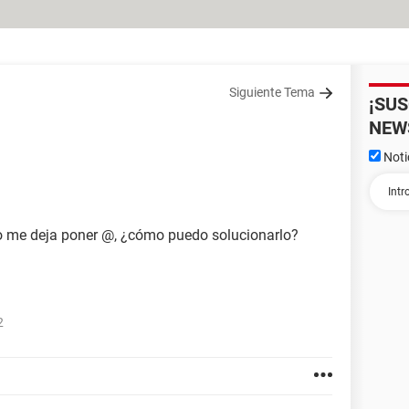
Siguiente Tema
¡SU
NEW
Noti
no me deja poner @, ¿cómo puedo solucionarlo?
2