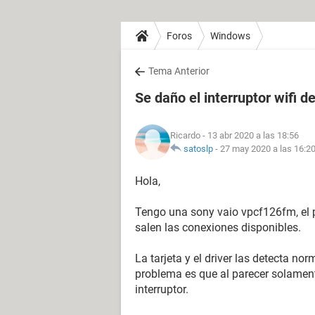
Foros
Windows
Tema Anterior
Se daño el interruptor wifi 
Ricardo
- 13 abr 2020 a las 18:56
satoslp
-
27 may 2020 a las 16:2
Hola,
Tengo una sony vaio vpcf126fm, el p
salen las conexiones disponibles.
La tarjeta y el driver las detecta n
problema es que al parecer solament
interruptor.