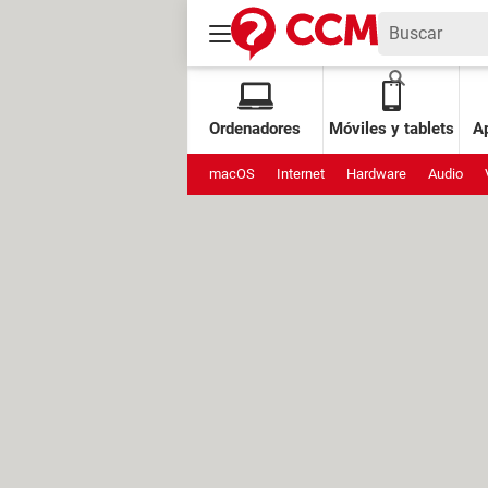
Ordenadores
Móviles y tablets
Ap
macOS
Internet
Hardware
Audio