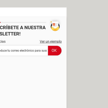
SCRÍBETE A NUESTRA
SLETTER!
cias
Ver un ejemplo