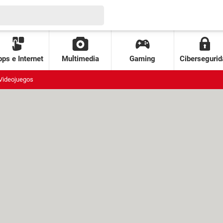
ps e Internet
Multimedia
Gaming
Cibersegurid
Videojuegos