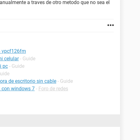
anualmente a traves de otro metodo que no sea el
io vpcf126fm
i celular
- Guide
i pc
- Guide
Guide
a de escritorio sin cable
- Guide
a con windows 7
-
Foro de redes