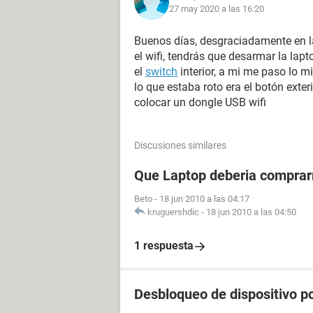
27 may 2020 a las 16:20
Buenos días, desgraciadamente en 
el wifi, tendrás que desarmar la lapt
el
switch
interior, a mi me paso lo 
lo que estaba roto era el botón exter
colocar un dongle USB wifi
Discusiones similares
Que Laptop deberia compra
Beto
-
18 jun 2010 a las 04:17
kruguershdic
-
18 jun 2010 a las 04:50
1 respuesta
Desbloqueo de dispositivo po