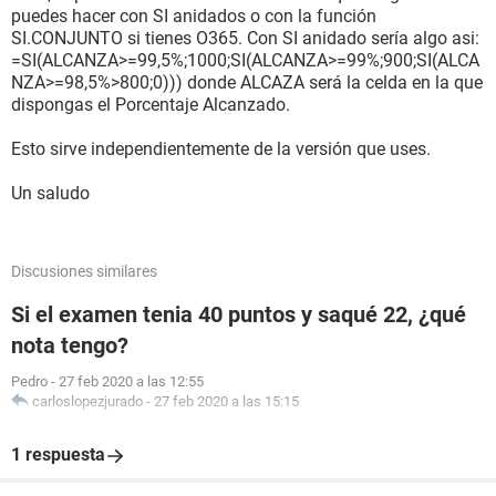
puedes hacer con SI anidados o con la función
SI.CONJUNTO si tienes O365. Con SI anidado sería algo asi:
=SI(ALCANZA>=99,5%;1000;SI(ALCANZA>=99%;900;SI(ALCA
NZA>=98,5%>800;0))) donde ALCAZA será la celda en la que
dispongas el Porcentaje Alcanzado.
Esto sirve independientemente de la versión que uses.
Un saludo
Discusiones similares
Si el examen tenia 40 puntos y saqué 22, ¿qué
nota tengo?
Pedro
-
27 feb 2020 a las 12:55
carloslopezjurado
-
27 feb 2020 a las 15:15
1 respuesta