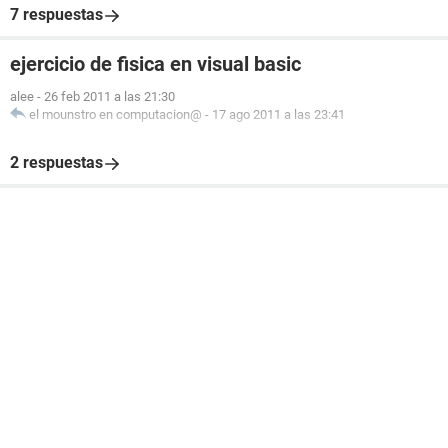
7 respuestas
ejercicio de fisica en visual basic
alee
-
26 feb 2011 a las 21:30
el mounstro en computacion@
-
17 ago 2011 a las 23:41
2 respuestas