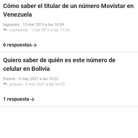
Cómo saber el titular de un número Movistar en
Venezuela
taguanes
-
15 mar 2013 a las 16:39
cositalinda
-
1 feb 2017 a las 17:34
6 respuestas
Quiero saber de quién es este número de
celular en Bolivia
Dennis
-
2 may 2021 a las 10:22
gslaura
-
3 may 2021 a las 04:53
1 respuesta