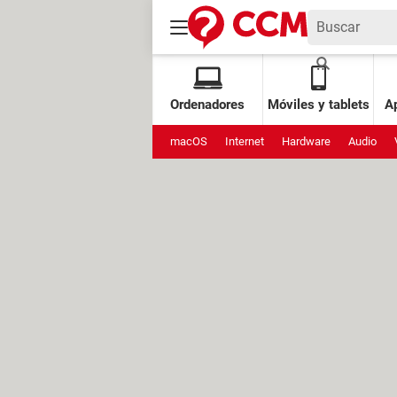
Ordenadores
Móviles y tablets
Ap
macOS
Internet
Hardware
Audio