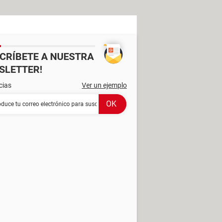
SCRÍBETE A NUESTRA
SLETTER!
cias
Ver un ejemplo