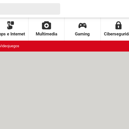
ps e Internet
Multimedia
Gaming
Cibersegurid
Videojuegos