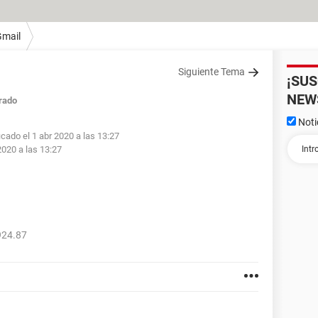
Gmail
Siguiente Tema
¡SU
NEW
rado
Noti
icado el 1 abr 2020 a las 13:27
2020 a las 13:27
924.87