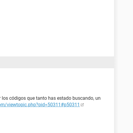
r los códigos que tanto has estado buscando, un
.com/viewtopic.php?pid=50311#p50311