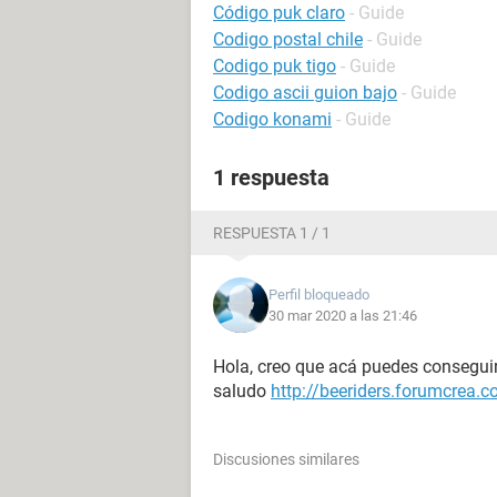
Código puk claro
- Guide
Codigo postal chile
- Guide
Codigo puk tigo
- Guide
Codigo ascii guion bajo
- Guide
Codigo konami
- Guide
1 respuesta
RESPUESTA 1 / 1
Perfil bloqueado
30 mar 2020 a las 21:46
Hola, creo que acá puedes consegui
saludo
http://beeriders.forumcrea
Discusiones similares