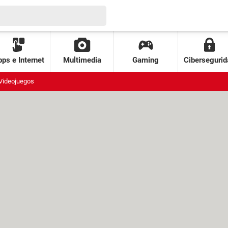
ps e Internet
Multimedia
Gaming
Cibersegurid
Videojuegos