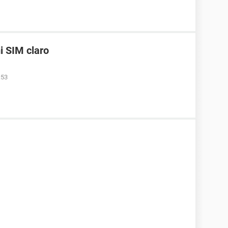
i SIM claro
:53