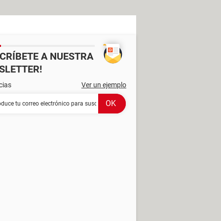
SCRÍBETE A NUESTRA
SLETTER!
cias
Ver un ejemplo