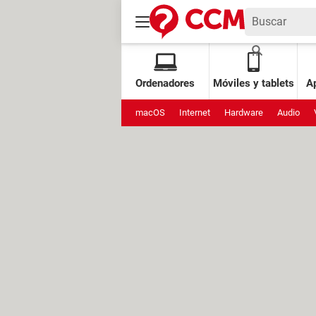
Ordenadores
Móviles y tablets
Ap
macOS
Internet
Hardware
Audio