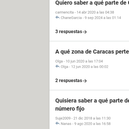
Quiero saber a qué parte de
carmencita
-
14 abr 2020 a las 04:38
ChaneGarcia
-
9 sep 2024 a las 01:14
3 respuestas
A qué zona de Caracas perte
Olga
-
10 jun 2020 a las 17:04
Olga
-
12 jun 2020 a las 00:02
2 respuestas
Quisiera saber a qué parte 
número fijo
Suje2009
-
21 dic 2018 a las 11:30
Nanas
-
9 ago 2020 a las 16:58