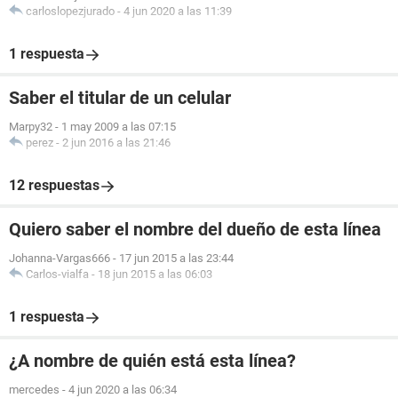
carloslopezjurado
-
4 jun 2020 a las 11:39
1 respuesta
Saber el titular de un celular
Marpy32
-
1 may 2009 a las 07:15
perez
-
2 jun 2016 a las 21:46
12 respuestas
Quiero saber el nombre del dueño de esta línea
Johanna-Vargas666
-
17 jun 2015 a las 23:44
Carlos-vialfa
-
18 jun 2015 a las 06:03
1 respuesta
¿A nombre de quién está esta línea?
mercedes
-
4 jun 2020 a las 06:34