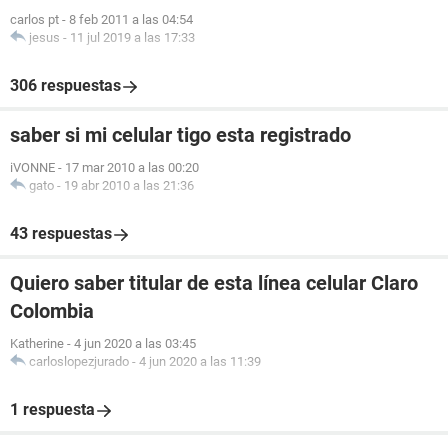
carlos pt
-
8 feb 2011 a las 04:54
jesus
-
11 jul 2019 a las 17:33
306 respuestas
saber si mi celular tigo esta registrado
iVONNE
-
17 mar 2010 a las 00:20
gato
-
19 abr 2010 a las 21:36
43 respuestas
Quiero saber titular de esta línea celular Claro
Colombia
Katherine
-
4 jun 2020 a las 03:45
carloslopezjurado
-
4 jun 2020 a las 11:39
1 respuesta