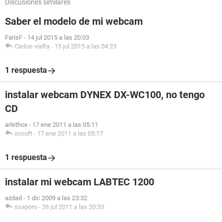
Discusiones similares
Saber el modelo de mi webcam
FarisF
-
14 jul 2015 a las 20:03
Carlos-vialfa
-
15 jul 2015 a las 04:23
1 respuesta
instalar webcam DYNEX DX-WC100, no tengo
CD
arlethox
-
17 ene 2011 a las 05:11
ovsoft
-
17 ene 2011 a las 05:17
1 respuesta
instalar mi webcam LABTEC 1200
azdad
-
1 dic 2009 a las 23:32
ssaporo
-
26 jul 2011 a las 20:33