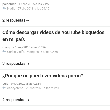
paisaman
-
17 dic 2015 a las 21:55
Nadie
-
27 dic 2018 a las 09:10
2 respuestas
Cómo descargar videos de YouTube bloquedos
en mi país
marilpz
-
1 sep 2015 a las 07:26
Carlos-vialfa
-
9 sep 2015 a las 02:56
3 respuestas
¿Por qué no puedo ver vídeos porno?
Luis
-
5 oct 2020 a las 02:39
canayorene
-
23 mar 2021 a las 23:20
2 respuestas