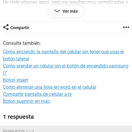
He visto algunas apps, pero me resultan muy complicadas y
algunos conocidos me recomendaron que podrían dañar al
Ver más
equipo, ya que todo está en inglés, además confuso y
demasiado invasivo. Lo que quiero saber si se puede, es si
hay alguna app segura, entendible, que solo sirva para lo
Compartir
que se supone: encender la pantalla con un toque o dos, por
favor, si alguno conoce, le agradecería mucho la ayuda.
Consulta también:
Gracias.
Cómo enciendo la pantalla del celular sin tener que usar el
botón lateral
Como prender un celular sin el botón de encendido samsung
j7
Boton insert
Como eliminar una hoja en word en el celular
Compartir pantalla de celular a tv
Boton suprimir en mac
1 respuesta
RESPUESTA 1 / 1