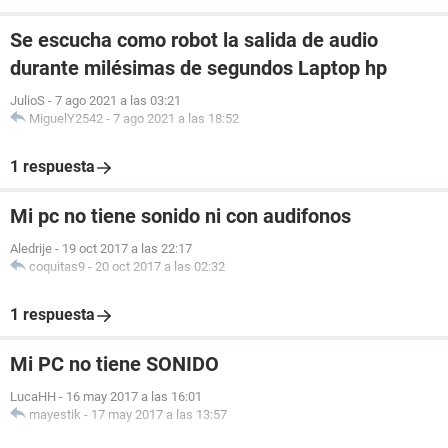
Se escucha como robot la salida de audio
durante milésimas de segundos Laptop hp
JulioS
-
7 ago 2021 a las 03:21
MiguelY2542
-
7 ago 2021 a las 18:52
1 respuesta
Mi pc no tiene sonido ni con audifonos
Aledrije
-
19 oct 2017 a las 22:17
coquitas9
-
20 oct 2017 a las 02:32
1 respuesta
Mi PC no tiene SONIDO
LucaHH
-
16 may 2017 a las 16:01
mayestik
-
17 may 2017 a las 13:57