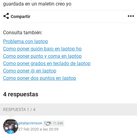
guardada en un maletin creo yo
Compartir
Consulta también:
Problema con laptop
Como poner guión bajo en laptop hp
Como poner punto y coma en laptop
Como poner grados en teclado de laptop
Como poner @ en laptop
Como poner dos puntos en laptop
4 respuestas
RESPUESTA 1 / 4
piratacrimson
11.636
27 feb 2020 a las 00:59