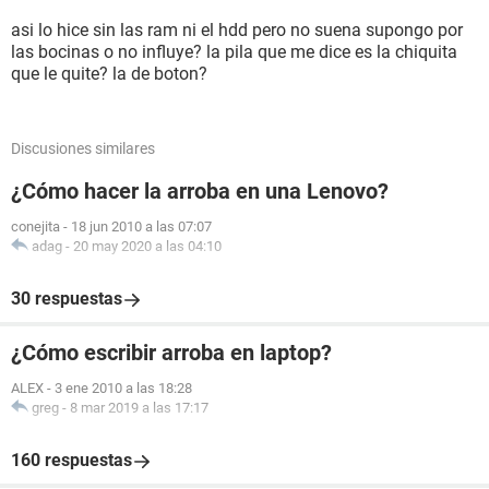
asi lo hice sin las ram ni el hdd pero no suena supongo por
las bocinas o no influye? la pila que me dice es la chiquita
que le quite? la de boton?
Discusiones similares
¿Cómo hacer la arroba en una Lenovo?
conejita
-
18 jun 2010 a las 07:07
adag
-
20 may 2020 a las 04:10
30 respuestas
¿Cómo escribir arroba en laptop?
ALEX
-
3 ene 2010 a las 18:28
greg
-
8 mar 2019 a las 17:17
160 respuestas