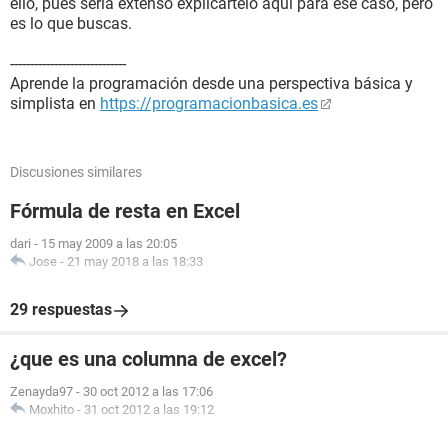
ello, pues sería extenso explicártelo aquí para ese caso, pero
es lo que buscas.
-----------------------------
Aprende la programación desde una perspectiva básica y
simplista en
https://programacionbasica.es
Discusiones similares
Fórmula de resta en Excel
dari
-
15 may 2009 a las 20:05
Jose
-
21 may 2018 a las 18:33
29 respuestas
¿que es una columna de excel?
Zenayda97
-
30 oct 2012 a las 17:06
Moxhito
-
31 oct 2012 a las 19:12