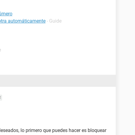
número
 otra automáticamente
- Guide
e
2
deseados, lo primero que puedes hacer es bloquear