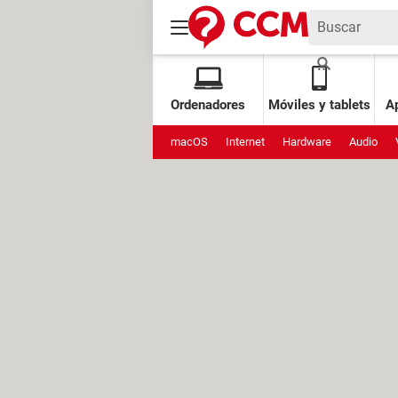
Ordenadores
Móviles y tablets
Ap
macOS
Internet
Hardware
Audio