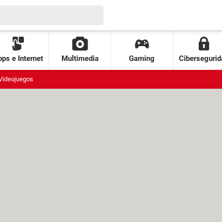
ps e Internet
Multimedia
Gaming
Cibersegurid
Videojuegos