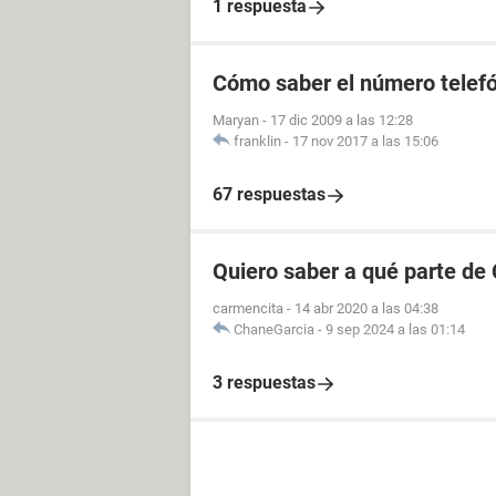
1 respuesta
Cómo saber el número telefó
Maryan
-
17 dic 2009 a las 12:28
franklin
-
17 nov 2017 a las 15:06
67 respuestas
Quiero saber a qué parte de
carmencita
-
14 abr 2020 a las 04:38
ChaneGarcia
-
9 sep 2024 a las 01:14
3 respuestas