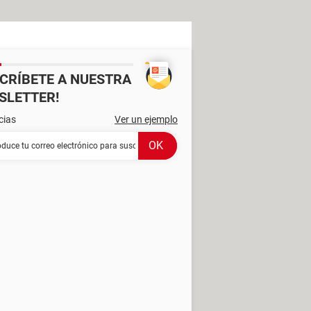
SCRÍBETE A NUESTRA
SLETTER!
cias
Ver un ejemplo