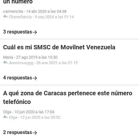
un número
carmencita
-
14 abr 2020 a las 04:38
ChaneGarcia
-
9 sep 2024 a las 01:14
3 respuestas
Cuál es mi SMSC de Movilnet Venezuela
Maria
-
27 ago 2019 a las 15:30
Anonimusggg
-
26 ene 2021 a las 01:15
4 respuestas
A qué zona de Caracas pertenece este número
telefónico
Olga
-
10 jun 2020 a las 17:04
Olga
-
12 jun 2020 a las 00:02
2 respuestas