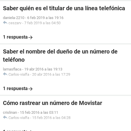
Saber quién es el titular de una línea telefónica
daniela-2210
-
6 feb 2019 a las 19:16
ceszarv
-
7 feb 2019 a las 04:50
1 respuesta
Saber el nombre del dueño de un número de
teléfono
lamasflaca
-
19 abr 2016 a las 19:13
Carlos-vialfa
-
20 abr 2016 a las 17:29
1 respuesta
Cómo rastrear un número de Movistar
crislinan
-
15 feb 2016 a las 03:11
Carlos-vialfa
-
15 feb 2016 a las 04:28