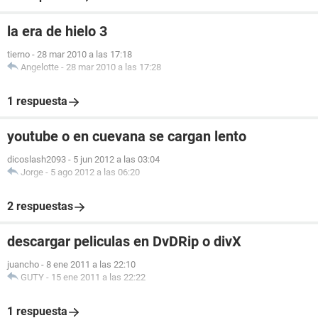
la era de hielo 3
tierno
-
28 mar 2010 a las 17:18
Angelotte
-
28 mar 2010 a las 17:28
1 respuesta
youtube o en cuevana se cargan lento
dicoslash2093
-
5 jun 2012 a las 03:04
Jorge
-
5 ago 2012 a las 06:20
2 respuestas
descargar peliculas en DvDRip o divX
juancho
-
8 ene 2011 a las 22:10
GUTY
-
15 ene 2011 a las 22:22
1 respuesta