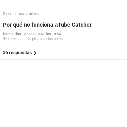
Discusiones similares
Por qué no funciona aTube Catcher
farangullas
-
27 oct 2014 a las 18:54
Samul888
-
19 jul 2022 a las 00:05
36 respuestas