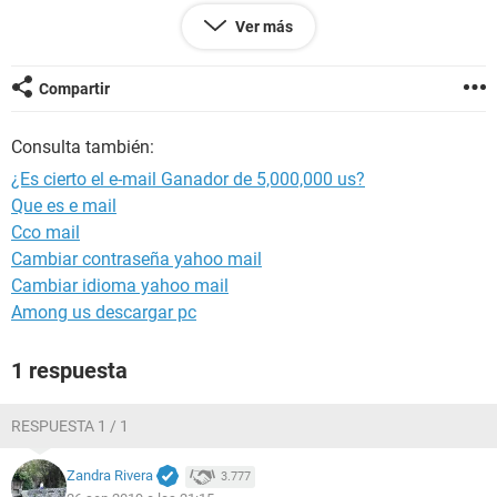
me gustaría saber si la información es legitima.
Ver más
Gracias por anticipado.
Compartir
Configuración:
Windows / Chrome 77.0.3865.90
Consulta también:
¿Es cierto el e-mail Ganador de 5,000,000 us?
Que es e mail
Cco mail
Cambiar contraseña yahoo mail
Cambiar idioma yahoo mail
Among us descargar pc
1 respuesta
RESPUESTA 1 / 1
Zandra Rivera
3.777