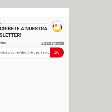
SCRÍBETE A NUESTRA
SLETTER!
cias
Ver un ejemplo