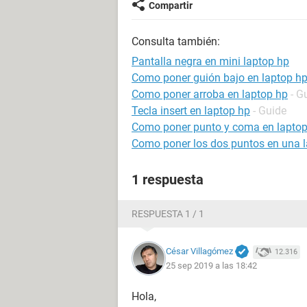
Compartir
Consulta también:
Pantalla negra en mini laptop hp
Como poner guión bajo en laptop h
Como poner arroba en laptop hp
- G
Tecla insert en laptop hp
- Guide
Como poner punto y coma en lapto
Como poner los dos puntos en una 
1 respuesta
RESPUESTA 1 / 1
César Villagómez
12.316
25 sep 2019 a las 18:42
Hola,