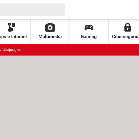
ps e Internet
Multimedia
Gaming
Cibersegurid
Videojuegos