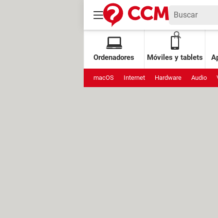
Ordenadores
Móviles y tablets
Ap
macOS
Internet
Hardware
Audio