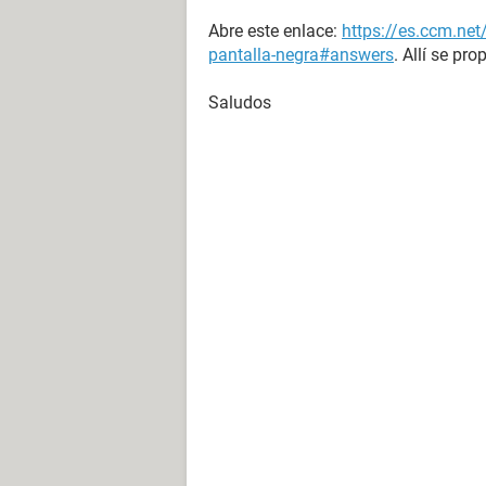
Abre este enlace:
https://es.ccm.net
pantalla-negra#answers
. Allí se pr
Saludos