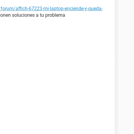
/forum/affich-67223-mi-laptop-enciende-y-queda-
oponen soluciones a tu problema