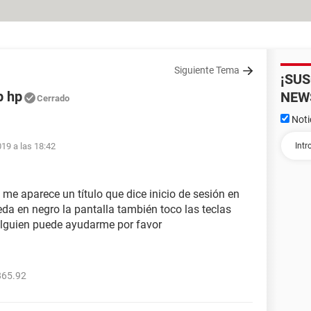
Siguiente Tema
¡SU
p hp
NEW
Cerrado
Noti
19 a las 18:42
me aparece un título que dice inicio de sesión en
da en negro la pantalla también toco las teclas
 alguien puede ayudarme por favor
865.92