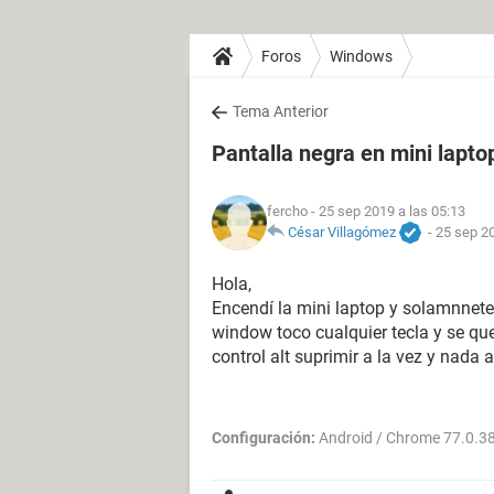
Foros
Windows
Tema Anterior
Pantalla negra en mini lapto
fercho
- 25 sep 2019 a las 05:13
César Villagómez
-
25 sep 20
Hola,
Encendí la mini laptop y solamnnete 
window toco cualquier tecla y se que
control alt suprimir a la vez y nada
Configuración:
Android / Chrome 77.0.3