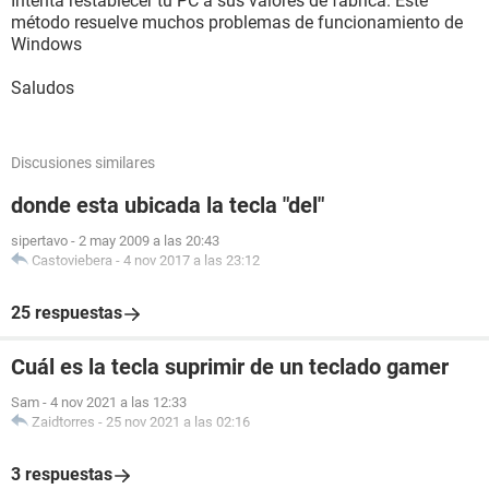
Intenta restablecer tu PC a sus valores de fábrica. Este
método resuelve muchos problemas de funcionamiento de
Windows
Saludos
Discusiones similares
donde esta ubicada la tecla "del"
sipertavo
-
2 may 2009 a las 20:43
Castoviebera
-
4 nov 2017 a las 23:12
25 respuestas
Cuál es la tecla suprimir de un teclado gamer
Sam
-
4 nov 2021 a las 12:33
Zaidtorres
-
25 nov 2021 a las 02:16
3 respuestas