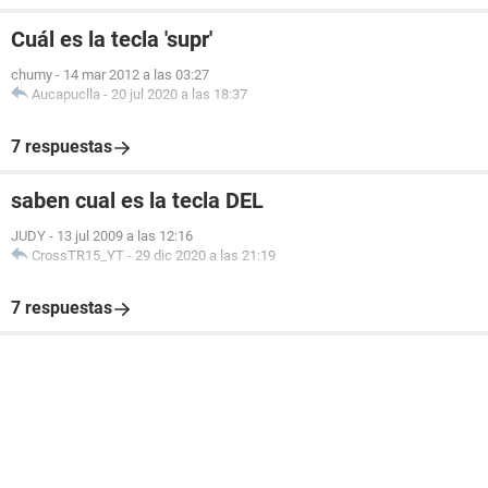
Cuál es la tecla 'supr'
chumy
-
14 mar 2012 a las 03:27
Aucapuclla
-
20 jul 2020 a las 18:37
7 respuestas
saben cual es la tecla DEL
JUDY
-
13 jul 2009 a las 12:16
CrossTR15_YT
-
29 dic 2020 a las 21:19
7 respuestas