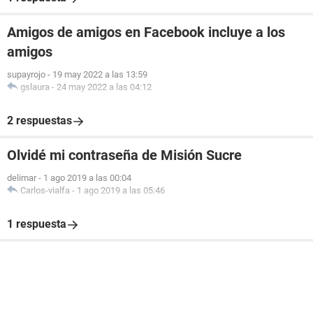
Amigos de amigos en Facebook incluye a los
amigos
supayrojo
-
19 may 2022 a las 13:59
gslaura
-
24 may 2022 a las 04:12
2 respuestas
Olvidé mi contraseña de Misión Sucre
delimar
-
1 ago 2019 a las 00:04
Carlos-vialfa
-
1 ago 2019 a las 05:46
1 respuesta