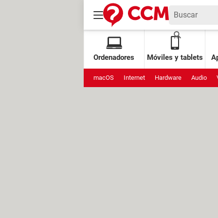
Ordenadores
Móviles y tablets
Ap
macOS
Internet
Hardware
Audio