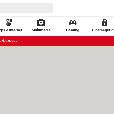
ps e Internet
Multimedia
Gaming
Cibersegurid
Videojuegos