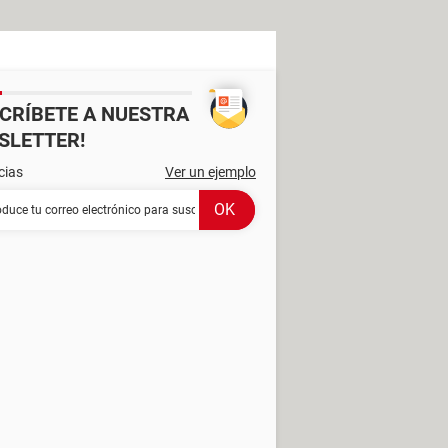
SCRÍBETE A NUESTRA
SLETTER!
cias
Ver un ejemplo