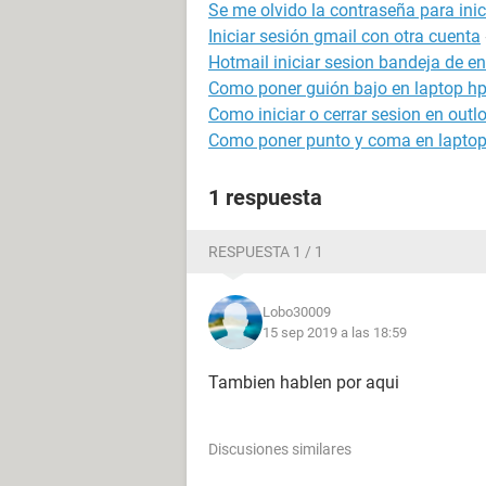
Se me olvido la contraseña para inic
Iniciar sesión gmail con otra cuenta
Hotmail iniciar sesion bandeja de e
Como poner guión bajo en laptop h
Como iniciar o cerrar sesion en outl
Como poner punto y coma en lapto
1 respuesta
RESPUESTA 1 / 1
Lobo30009
15 sep 2019 a las 18:59
Tambien hablen por aqui
Discusiones similares