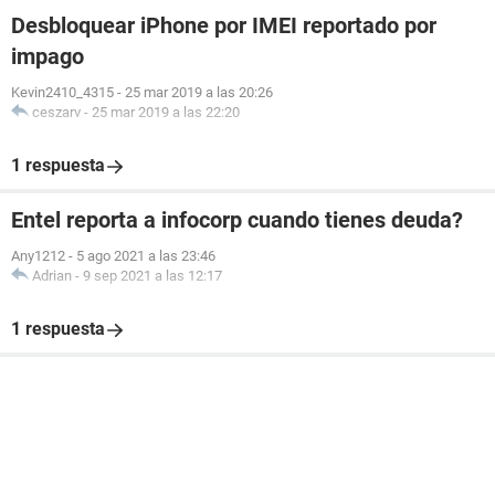
Desbloquear iPhone por IMEI reportado por
impago
Kevin2410_4315
-
25 mar 2019 a las 20:26
ceszarv
-
25 mar 2019 a las 22:20
1 respuesta
Entel reporta a infocorp cuando tienes deuda?
Any1212
-
5 ago 2021 a las 23:46
Adrian
-
9 sep 2021 a las 12:17
1 respuesta