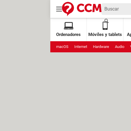
Ordenadores
Móviles y tablets
Ap
macOS
Internet
Hardware
Audio