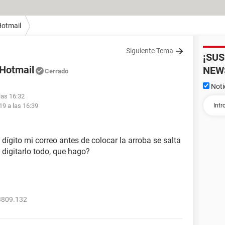
otmail
Siguiente Tema
¡SU
 Hotmail
NEW
Cerrado
Noti
las 16:32
19 a las 16:39
dígito mi correo antes de colocar la arroba se salta
 digitarlo todo, que hago?
3809.132