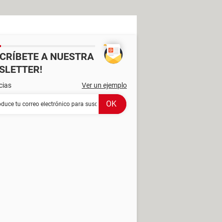
SCRÍBETE A NUESTRA
SLETTER!
cias
Ver un ejemplo