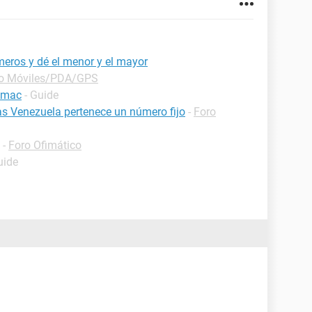
eros y dé el menor y el mayor
o Móviles/PDA/GPS
n mac
- Guide
as Venezuela pertenece un número fijo
-
Foro
-
Foro Ofimático
uide