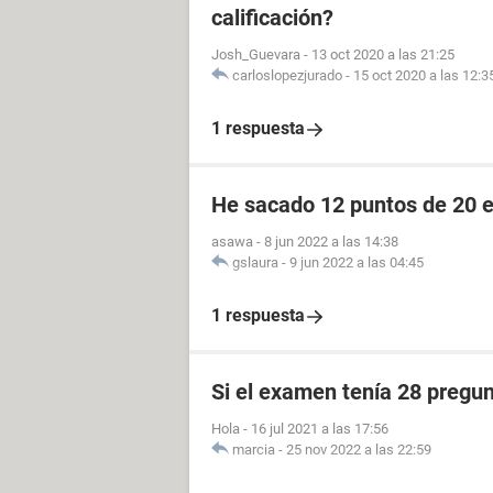
calificación?
Josh_Guevara
-
13 oct 2020 a las 21:25
carloslopezjurado
-
15 oct 2020 a las 12:3
1 respuesta
He sacado 12 puntos de 20 
asawa
-
8 jun 2022 a las 14:38
gslaura
-
9 jun 2022 a las 04:45
1 respuesta
Si el examen tenía 28 pregun
Hola
-
16 jul 2021 a las 17:56
marcia
-
25 nov 2022 a las 22:59