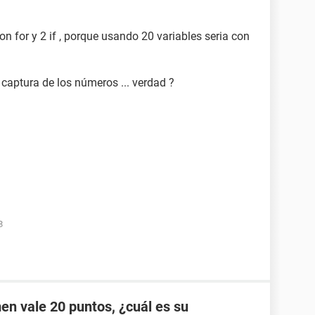
con for y 2 if , porque usando 20 variables seria con
aptura de los números ... verdad ?
8
men vale 20 puntos, ¿cuál es su