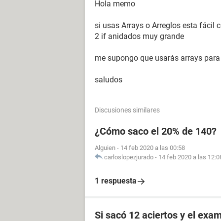
Hola memo
si usas Arrays o Arreglos esta fácil 
2 if anidados muy grande
me supongo que usarás arrays para c
saludos
Discusiones similares
¿Cómo saco el 20% de 140?
Alguien
-
14 feb 2020 a las 00:58
carloslopezjurado
-
14 feb 2020 a las 12:0
1 respuesta
Si sacó 12 aciertos y el exa