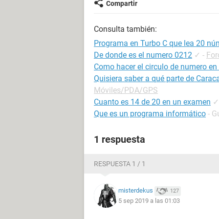
Compartir
Consulta también:
Programa en Turbo C que lea 20 núm
De donde es el numero 0212
✓
-
For
Como hacer el circulo de numero e
Quisiera saber a qué parte de Carac
Móviles/PDA/GPS
Cuanto es 14 de 20 en un examen
✓
Que es un programa informático
- G
1 respuesta
RESPUESTA 1 / 1
misterdekus
127
5 sep 2019 a las 01:03