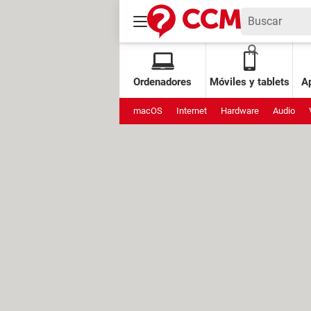
Ordenadores
Móviles y tablets
Ap
macOS
Internet
Hardware
Audio