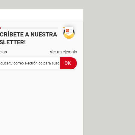
SCRÍBETE A NUESTRA
SLETTER!
cias
Ver un ejemplo